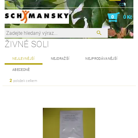
+420731463469
CZK
EUR
0
0 Kč
ŽIVNÉ SOLI
NEJLEVNĚJŠÍ
NEJDRAŽŠÍ
NEJPRODÁVANĚJŠÍ
ABECEDNĚ
2
položek celkem