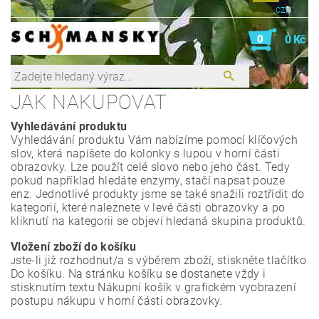
+420731463469
CZK
EUR
0
0 Kč
JAK NAKUPOVAT
Vyhledávání produktu
Vyhledávání produktu Vám nabízíme pomocí klíčových
slov, která napíšete do kolonky s lupou v horní části
obrazovky. Lze použít celé slovo nebo jeho část. Tedy
pokud například hledáte enzymy, stačí napsat pouze
enz. Jednotlivé produkty jsme se také snažili roztřídit do
kategorií, které naleznete v levé části obrazovky a po
kliknutí na kategorii se objeví hledaná skupina produktů.
Vložení zboží do košíku
ste-li již rozhodnut/a s výběrem zboží, stiskněte tlačítko
J
Do košíku. Na stránku košíku se dostanete vždy i
stisknutím textu Nákupní košík v grafickém vyobrazení
postupu nákupu v horní části obrazovky.