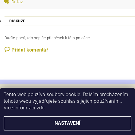
Dotaz
DISKUZE
Buďte první, kdo napíše příspěvek k této položce.
Přidat komentář
Tento web používá soubory cookie. Dalším procházením
tohoto webu vyjadřujete souhlas s jejich používáním..
Více informací
zde
.
2026 © Schimansky, všechna práva vyhrazena
Vytvořil Shoptet
NASTAVENÍ