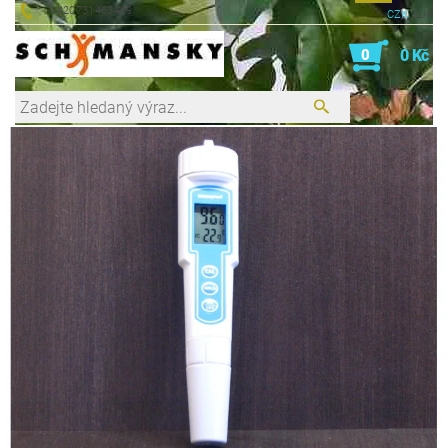
+420731463469
CZK
EUR
0
0 Kč