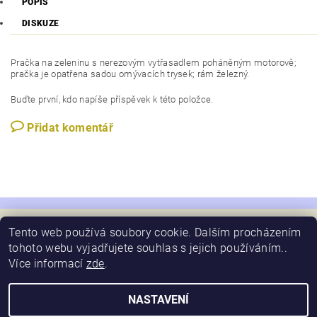
POPIS
DISKUZE
Pračka na zeleninu s nerezovým vytřasadlem poháněným motorově;
pračka je opatřena sadou omývacích trysek; rám železný.
Buďte první, kdo napíše příspěvek k této položce.
Přidat komentář
Tento web používá soubory cookie. Dalším procházením
tohoto webu vyjadřujete souhlas s jejich používáním..
Více informací
zde
.
2026 © Schimansky, všechna práva vyhrazena
Vytvořil Shoptet
NASTAVENÍ