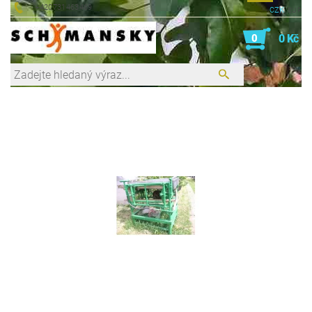
+420731463469
CZK
EUR
0
0 Kč