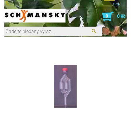
+420731463469
CZK
EUR
0
0 Kč