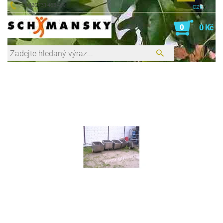
+420731463469
CZK
EUR
0
0 Kč