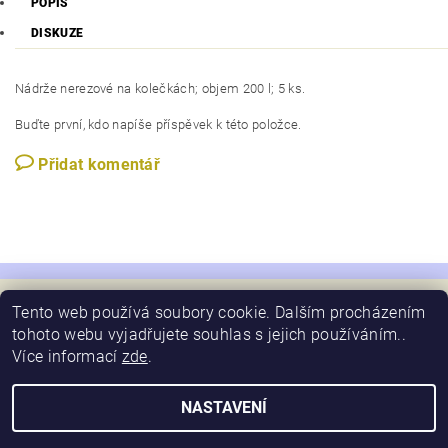
POPIS
DISKUZE
Nádrže nerezové na kolečkách; objem 200 l; 5 ks.
Buďte první, kdo napíše příspěvek k této položce.
Přidat komentář
Tento web používá soubory cookie. Dalším procházením
tohoto webu vyjadřujete souhlas s jejich používáním..
Více informací
zde
.
2026 © Schimansky, všechna práva vyhrazena
Vytvořil Shoptet
NASTAVENÍ