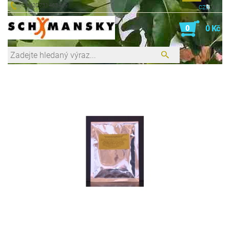
+420731463469
CZK
EUR
0
0 Kč