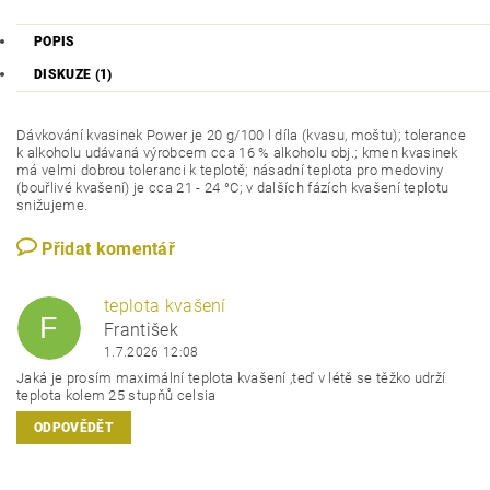
POPIS
DISKUZE (1)
Dávkování kvasinek Power je 20 g/100 l díla (kvasu, moštu); tolerance
k alkoholu udávaná výrobcem cca 16 % alkoholu obj.; kmen kvasinek
má velmi dobrou toleranci k teplotě; násadní teplota pro medoviny
(bouřlivé kvašení) je cca 21 - 24 °C; v dalších fázích kvašení teplotu
snižujeme.
Přidat komentář
teplota kvašení
F
František
1.7.2026 12:08
Jaká je prosím maximální teplota kvašení ,teď v létě se těžko udrží
teplota kolem 25 stupňů celsia
ODPOVĚDĚT