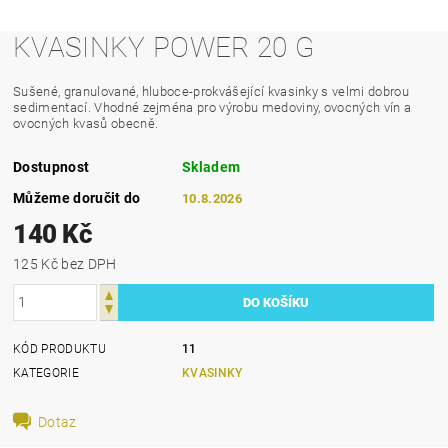
KVASINKY POWER 20 G
Sušené, granulované, hluboce-prokvášející kvasinky s velmi dobrou
sedimentací. Vhodné zejména pro výrobu medoviny, ovocných vín a
ovocných kvasů obecně.
Dostupnost
Skladem
Můžeme doručit do
10.8.2026
140 Kč
125 Kč bez DPH
KÓD PRODUKTU
11
KATEGORIE
KVASINKY
Dotaz